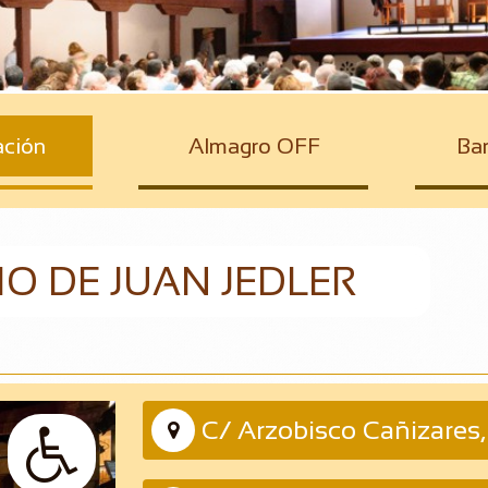
ación
Almagro OFF
Bar
CIO DE JUAN JEDLER
C/ Arzobisco Cañizares,

