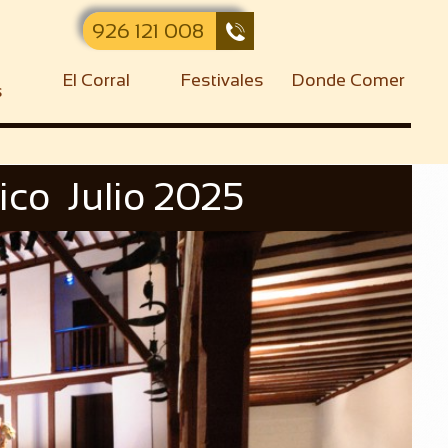
926 121 008

El Corral
Festivales
Donde Comer
s
sico Julio 2025