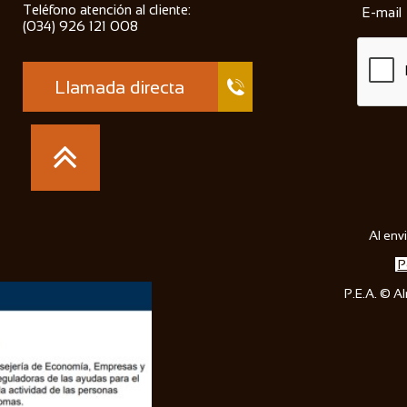
Teléfono atención al cliente:
E-mail
(034) 926 121 008
Llamada directa


Al envi
P
P.E.A. © A