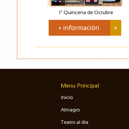
1º Quincena de Octubre
+ información

Menu Principal
Inicio
Almagro
Teatro al dia