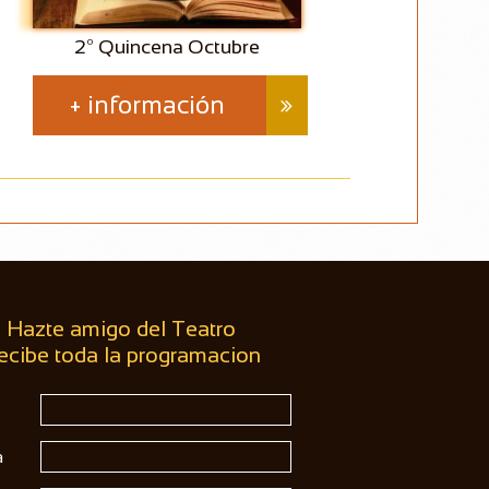
2º Quincena Octubre
+ información

Hazte amigo del Teatro
ecibe toda la programacion
a