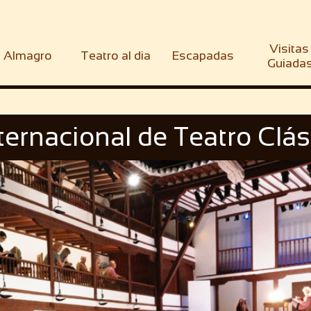
Visitas 
Almagro
Teatro al dia
Escapadas
Guiada
nternacional de Teatro Clá