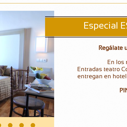
Especial
Regálate 
En los
Entradas teatro C
entregan en hotel

PI