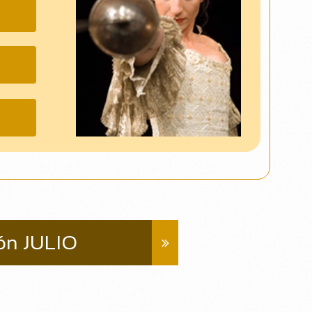
ón JULIO
