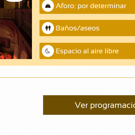
Aforo: por determinar

Baños/aseos

Espacio al aire libre

Ver programaci