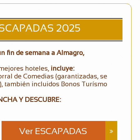
 ESCAPADAS 2025
un fin de semana a Almagro,
 mejores hoteles,
incluye:
orral de Comedias (garantizadas, se
), también incluidos Bonos Turísmo
NCHA Y DESCUBRE:
Ver ESCAPADAS
