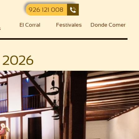
926 121 008

El Corral
Festivales
Donde Comer
s
o 2026