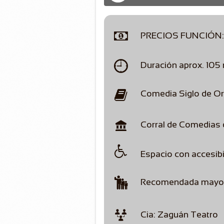

PRECIOS FUNCIÓN:

Duración aprox. 105

Comedia Siglo de O

Corral de Comedias

Espacio con accesibi

Recomendada mayor

Cia: Zaguán Teatro