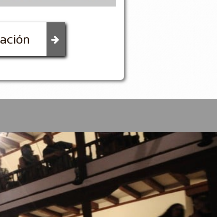
mación
