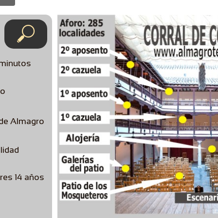

 minutos
ro
 de Almagro
lidad
es 14 años