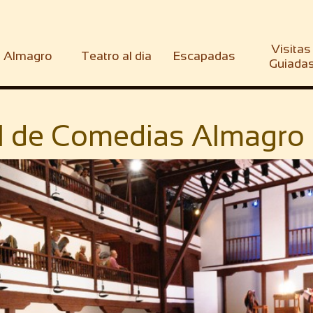
Visitas 
Almagro
Teatro al dia
Escapadas
Guiada
l de Comedias Almagr