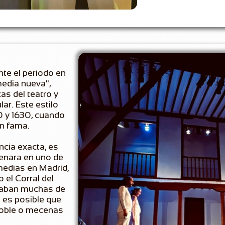
nte el periodo en
edia nueva",
as del teatro y
ar. Este estilo
0 y 1630, cuando
n fama.
cia exacta, es
renara en uno de
medias en Madrid,
 el Corral del
ntaban muchas de
 es posible que
noble o mecenas