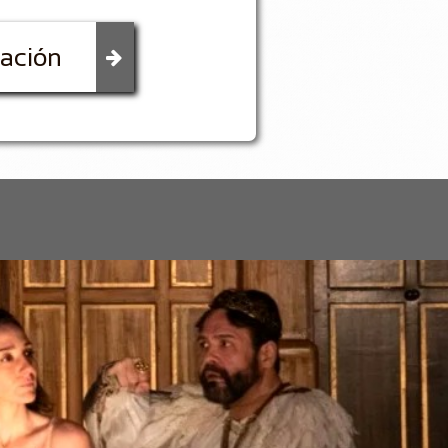
mación
