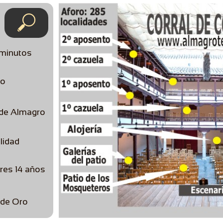

 minutos
ro
 de Almagro
lidad
es 14 años
 de Oro