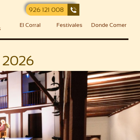
926 121 008

El Corral
Festivales
Donde Comer
s
o 2026