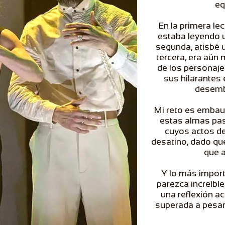
eq
En la primera lec
estaba leyendo u
segunda, atisbé 
tercera, era aún 
de los personaje
sus hilarantes
desembo
Mi reto es embauc
estas almas pas
cuyos actos de
desatino, dado qu
que a
Y lo más import
parezca increíble
una reflexión a
superada a pesar 