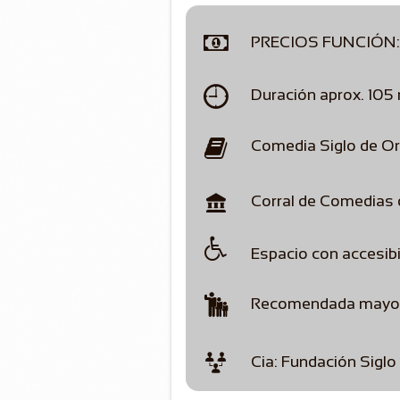

PRECIOS FUNCIÓN:

Duración aprox. 105

Comedia Siglo de O

Corral de Comedias

Espacio con accesibi

Recomendada mayor

Cia: Fundación Siglo