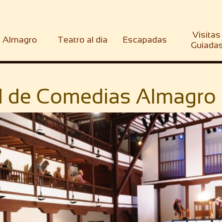
Visitas 
Almagro
Teatro al dia
Escapadas
Guiada
l de Comedias Almagr