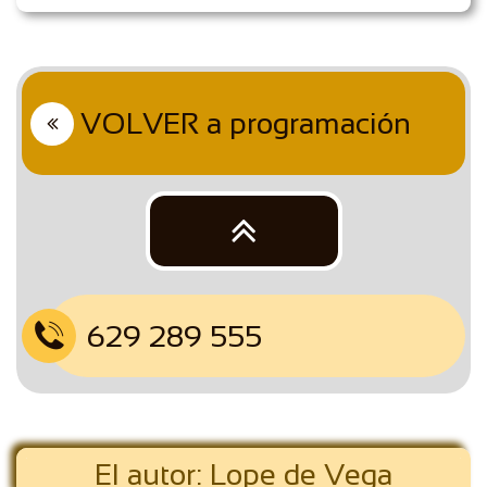
VOLVER a programación


629 289 555

El autor: Lope de Vega